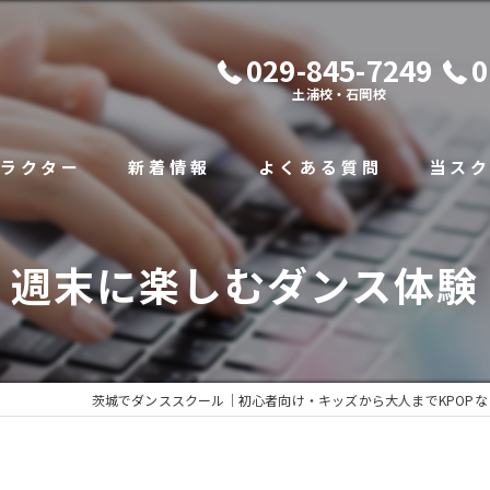
029-845-7249
0
土浦校・石岡校
ラクター
新着情報
よくある質問
当ス
初心者
週末に楽しむダンス体験
キッズ
小学生
中学生
茨城でダンススクール｜初心者向け・キッズから大人までKPOPなら「St
体験