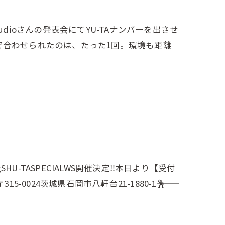
hopStudioさんの発表会にてYU-TAナンバーを出させ
で合わせられたのは、たった1回。環境も距離
owingSHU-TASPECIALWS開催決定‼️本日より【受付
校〒315-0024茨城県石岡市八軒台21-1880-1⸻🕺