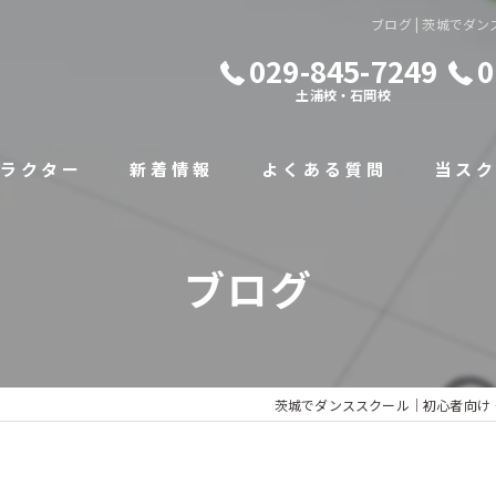
ブログ | 茨城でダン
029-845-7249
0
土浦校・石岡校
ラクター
新着情報
よくある質問
当ス
初心者
ブログ
キッズ
小学生
中学生
茨城でダンススクール｜初心者向け・キッ
体験