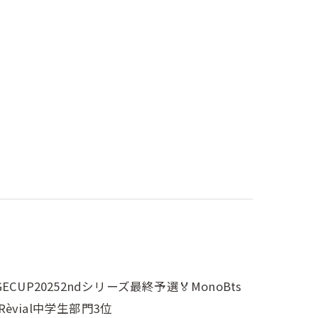
CUP20252ndシリーズ最終予選🏅MonoBts
Rèvial中学生部門3位